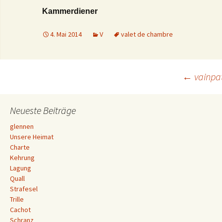
Kammerdiener
4. Mai 2014
V
valet de chambre
Beitrags-
←
vainpa
Navigation
Neueste Beiträge
glennen
Unsere Heimat
Charte
Kehrung
Lagung
Quall
Strafesel
Trille
Cachot
Schranz