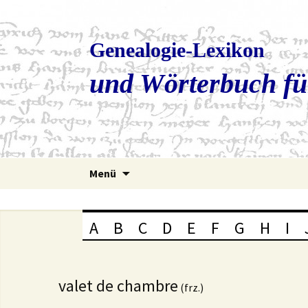
Genealogie-Lexikon
und Wörterbuch fü
Zum
Menü
Inhalt
springen
A
B
C
D
E
F
G
H
I
valet de chambre
(frz.)