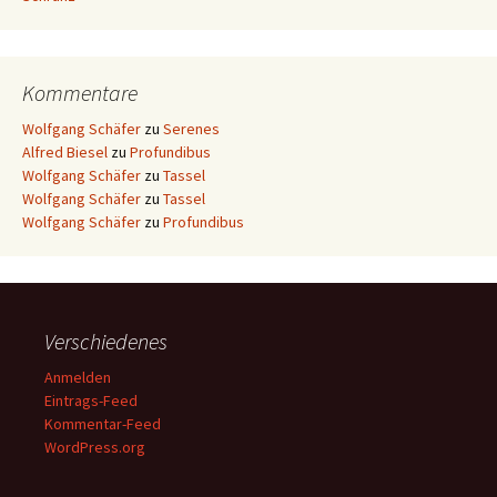
Kommentare
Wolfgang Schäfer
zu
Serenes
Alfred Biesel
zu
Profundibus
Wolfgang Schäfer
zu
Tassel
Wolfgang Schäfer
zu
Tassel
Wolfgang Schäfer
zu
Profundibus
Verschiedenes
Anmelden
Eintrags-Feed
Kommentar-Feed
WordPress.org