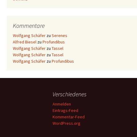
Kommentare
Wolfgang Schäfer
zu
Serenes
Alfred Biesel
zu
Profundibus
Wolfgang Schäfer
zu
Tassel
Wolfgang Schäfer
zu
Tassel
Wolfgang Schäfer
zu
Profundibus
Verschiedenes
Anmelden
Eintrags-Feed
Kommentar-Feed
WordPress.org