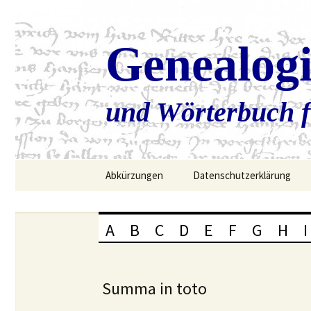
Genealog
und Wörterbuch f
Zum
Abkürzungen
Datenschutzerklärung
Inhalt
springen
A
B
C
D
E
F
G
H
I
Summa in toto