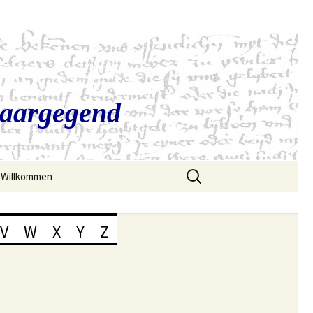
Saargegend
Suchen
Willkommen
nach:
V
W
X
Y
Z