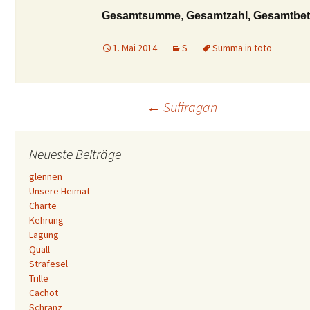
Gesamtsumme
,
Gesamtzahl, Gesamtbet
1. Mai 2014
S
Summa in toto
Beitrags-
←
Suffragan
Navigation
Neueste Beiträge
glennen
Unsere Heimat
Charte
Kehrung
Lagung
Quall
Strafesel
Trille
Cachot
Schranz