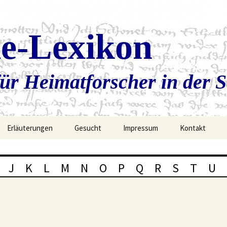
ie-Lexikon
ür Heimatforscher in der 
Erläuterungen
Gesucht
Impressum
Kontakt
J
K
L
M
N
O
P
Q
R
S
T
U