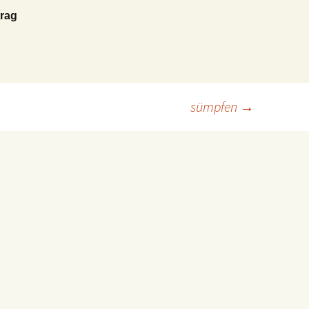
rag
sümpfen
→