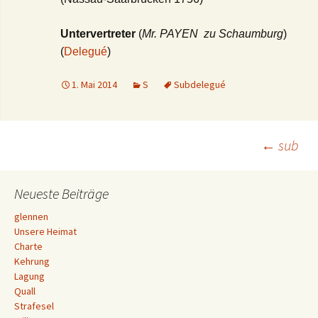
Untervertreter
(
Mr. PAYEN zu Schaumburg
)
(
Delegué
)
1. Mai 2014
S
Subdelegué
Beitrags-
←
sub
Navigation
Neueste Beiträge
glennen
Unsere Heimat
Charte
Kehrung
Lagung
Quall
Strafesel