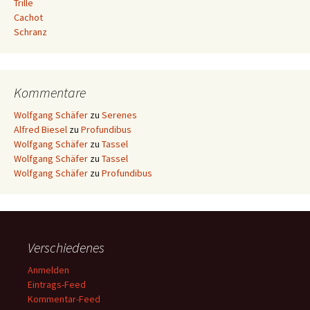
Trille
Cachot
Schranz
Kommentare
Wolfgang Schäfer
zu
Serenes
Alfred Biesel
zu
Profundibus
Wolfgang Schäfer
zu
Tassel
Wolfgang Schäfer
zu
Tassel
Wolfgang Schäfer
zu
Profundibus
Verschiedenes
Anmelden
Eintrags-Feed
Kommentar-Feed