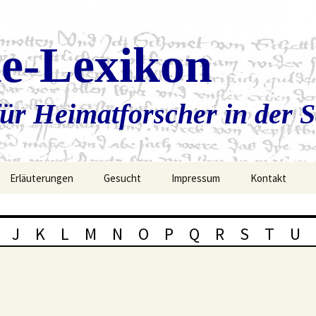
ie-Lexikon
ür Heimatforscher in der 
Erläuterungen
Gesucht
Impressum
Kontakt
J
K
L
M
N
O
P
Q
R
S
T
U