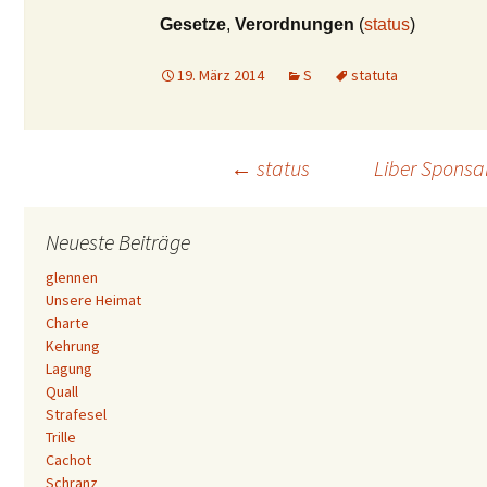
Gesetze
,
Verordnungen
(
status
)
19. März 2014
S
statuta
Beitrags-
←
status
Liber Sponsa
Navigation
Neueste Beiträge
glennen
Unsere Heimat
Charte
Kehrung
Lagung
Quall
Strafesel
Trille
Cachot
Schranz