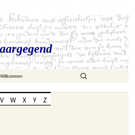
Saargegend
Suchen
Willkommen
nach:
V
W
X
Y
Z