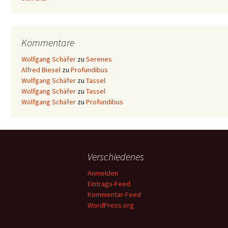
Kommentare
Wolfgang Schäfer
zu
Serenes
Alfred Biesel
zu
Profundibus
Wolfgang Schäfer
zu
Tassel
Wolfgang Schäfer
zu
Tassel
Wolfgang Schäfer
zu
Profundibus
Verschiedenes
Anmelden
Eintrags-Feed
Kommentar-Feed
WordPress.org