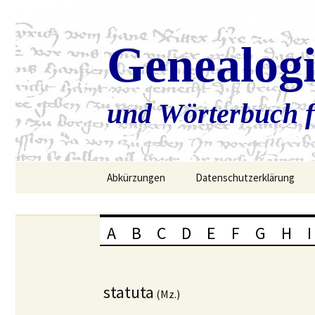
Genealog
und Wörterbuch f
Zum
Abkürzungen
Datenschutzerklärung
Inhalt
springen
A
B
C
D
E
F
G
H
I
statuta
(Mz.)