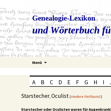
Genealogie-Lexikon
und Wörterbuch fü
Zum
Menü
Inhalt
springen
A
B
C
D
E
F
G
H
I
Starstecher
Oculist
,
(
niedere Heilkunst
)
Starstecher oder Oculisten waren für Augenkrank