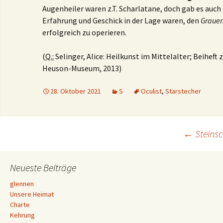
Augenheiler waren z.T. Scharlatane, doch gab es auch 
Erfahrung und Geschick in der Lage waren, den
Grauen
erfolgreich zu operieren.
(
Q.:
Selinger, Alice: Heilkunst im Mittelalter; Beiheft
Heuson-Museum, 2013)
28. Oktober 2021
S
Oculist
,
Starstecher
Beitrags-
←
Steinsc
Navigation
Neueste Beiträge
glennen
Unsere Heimat
Charte
Kehrung