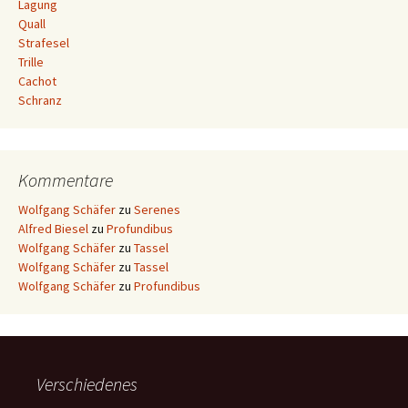
Lagung
Quall
Strafesel
Trille
Cachot
Schranz
Kommentare
Wolfgang Schäfer
zu
Serenes
Alfred Biesel
zu
Profundibus
Wolfgang Schäfer
zu
Tassel
Wolfgang Schäfer
zu
Tassel
Wolfgang Schäfer
zu
Profundibus
Verschiedenes