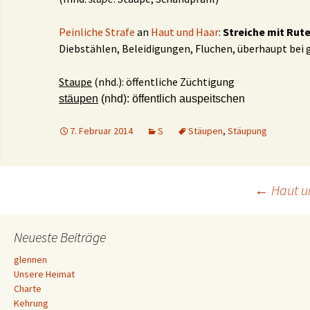
Peinliche Strafe
an
Haut und Haar
:
Streiche mit Rut
Diebstählen, Beleidigungen, Fluchen, überhaupt bei
Staupe
(nhd.): öffentliche Züchtigung
stäupen
(nhd): öffentlich auspeitschen
7. Februar 2014
S
Stäupen
,
Stäupung
Beitrags-
←
Haut u
Navigation
Neueste Beiträge
glennen
Unsere Heimat
Charte
Kehrung