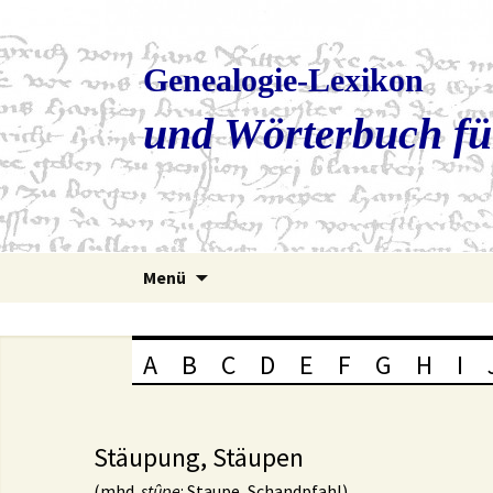
Genealogie-Lexikon
und Wörterbuch fü
Zum
Menü
Inhalt
springen
A
B
C
D
E
F
G
H
I
Stäupung, Stäupen
(mhd.
stûpe
: Staupe, Schandpfahl)