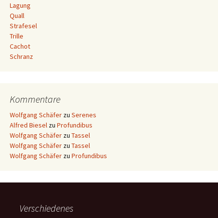
Lagung
Quall
Strafesel
Trille
Cachot
Schranz
Kommentare
Wolfgang Schäfer
zu
Serenes
Alfred Biesel
zu
Profundibus
Wolfgang Schäfer
zu
Tassel
Wolfgang Schäfer
zu
Tassel
Wolfgang Schäfer
zu
Profundibus
Verschiedenes