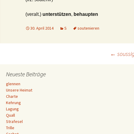
(veralt.)
unterstützen
,
behaupten
30. April 2014
S
soutenieren
Beitrags-
←
soussi
Navigation
Neueste Beiträge
glennen
Unsere Heimat
Charte
Kehrung
Lagung
Quall
Strafesel
Trille