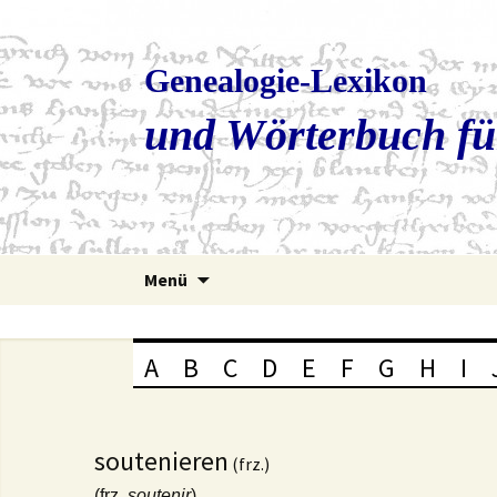
Genealogie-Lexikon
und Wörterbuch fü
Zum
Menü
Inhalt
springen
A
B
C
D
E
F
G
H
I
soutenieren
(frz.)
(frz.
soutenir
)