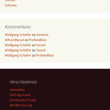
Cachot
Schranz
Kommentare
Wolfgang Schäfer
zu
Serenes
Alfred Biesel
zu
Profundibus
Wolfgang Schäfer
zu
Tassel
Wolfgang Schäfer
zu
Tassel
Wolfgang Schäfer
zu
Profundibus
Verschiedenes
Anmelden
Eintrags-Feed
Kommentar-Feed
WordPress.org