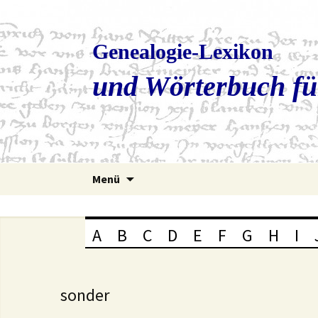
Genealogie-Lexikon
und Wörterbuch fü
Zum
Menü
Inhalt
springen
A
B
C
D
E
F
G
H
I
sonder