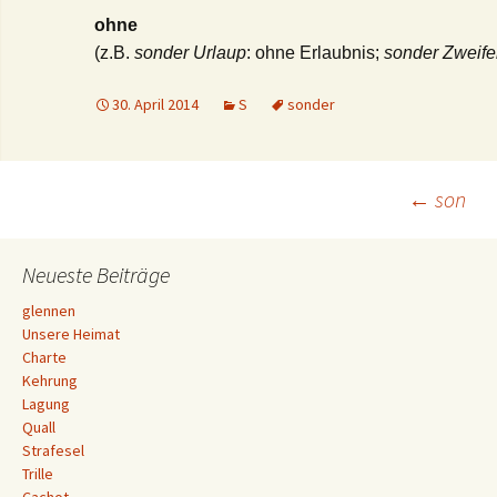
ohne
(z.B.
sonder Urlaup
: ohne Erlaubnis;
sonder Zweife
30. April 2014
S
sonder
Beitrags-
←
son
Navigation
Neueste Beiträge
glennen
Unsere Heimat
Charte
Kehrung
Lagung
Quall
Strafesel
Trille