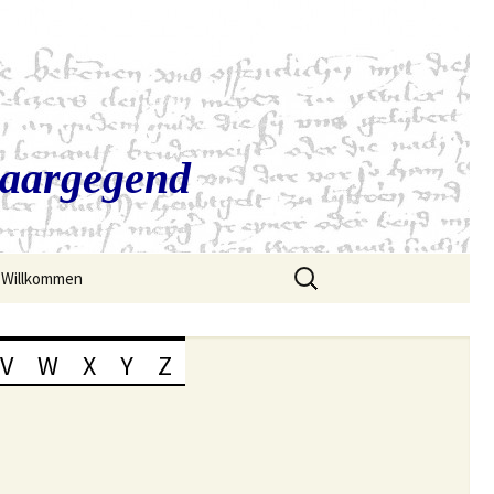
Saargegend
Suchen
Willkommen
nach:
V
W
X
Y
Z