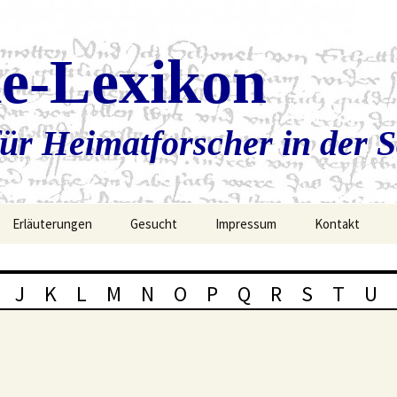
ie-Lexikon
ür Heimatforscher in der 
Erläuterungen
Gesucht
Impressum
Kontakt
J
K
L
M
N
O
P
Q
R
S
T
U