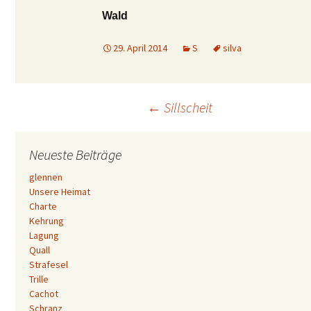
Wald
29. April 2014
S
silva
Beitrags-
←
Sillscheit
Navigation
Neueste Beiträge
glennen
Unsere Heimat
Charte
Kehrung
Lagung
Quall
Strafesel
Trille
Cachot
Schranz