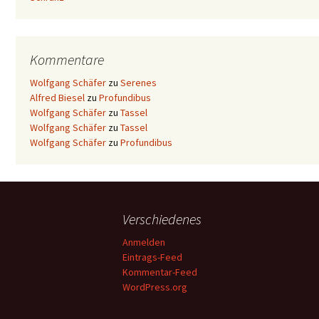
Kommentare
Wolfgang Schäfer
zu
Serenes
Alfred Biesel
zu
Profundibus
Wolfgang Schäfer
zu
Tassel
Wolfgang Schäfer
zu
Tassel
Wolfgang Schäfer
zu
Profundibus
Verschiedenes
Anmelden
Eintrags-Feed
Kommentar-Feed
WordPress.org