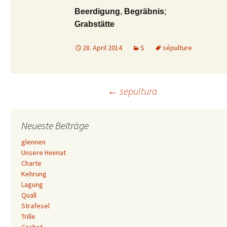
Beerdigung
,
Begräbnis
;
Grabstätte
28. April 2014
S
sépulture
Beitrags-
←
sepultura
Navigation
Neueste Beiträge
glennen
Unsere Heimat
Charte
Kehrung
Lagung
Quall
Strafesel
Trille