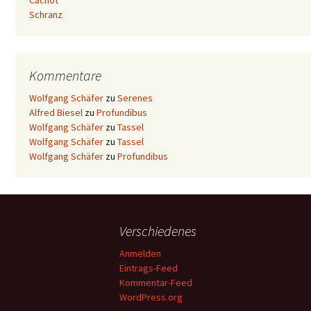
Cachot
Schranz
Kommentare
Wolfgang Schäfer
zu
Serenes
Alfred Biesel
zu
Profundibus
Wolfgang Schäfer
zu
Tassel
Wolfgang Schäfer
zu
Tassel
Wolfgang Schäfer
zu
Profundibus
Verschiedenes
Anmelden
Eintrags-Feed
Kommentar-Feed
WordPress.org