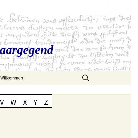
Saargegend
Suchen
Willkommen
nach:
V
W
X
Y
Z