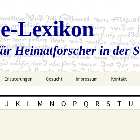
ie-Lexikon
ür Heimatforscher in der 
Erläuterungen
Gesucht
Impressum
Kontakt
J
K
L
M
N
O
P
Q
R
S
T
U