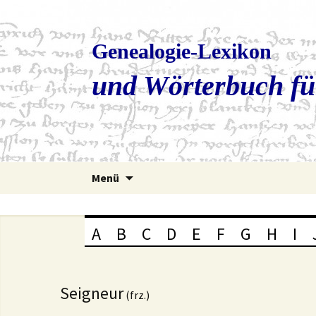
Genealogie-Lexikon
und Wörterbuch fü
Zum
Menü
Inhalt
springen
A
B
C
D
E
F
G
H
I
Seigneur
(frz.)