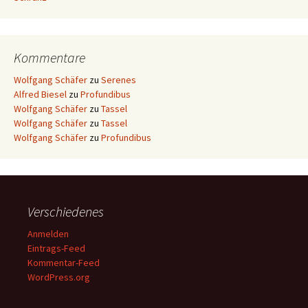
Kommentare
Wolfgang Schäfer
zu
Serenes
Alfred Biesel
zu
Profundibus
Wolfgang Schäfer
zu
Tassel
Wolfgang Schäfer
zu
Tassel
Wolfgang Schäfer
zu
Profundibus
Verschiedenes
Anmelden
Eintrags-Feed
Kommentar-Feed
WordPress.org