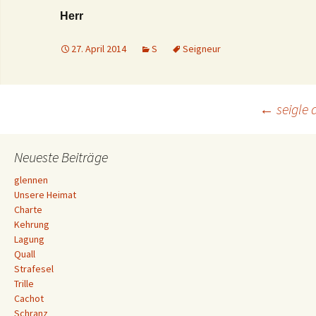
Herr
27. April 2014
S
Seigneur
Beitrags-
←
seigle
Navigation
Neueste Beiträge
glennen
Unsere Heimat
Charte
Kehrung
Lagung
Quall
Strafesel
Trille
Cachot
Schranz