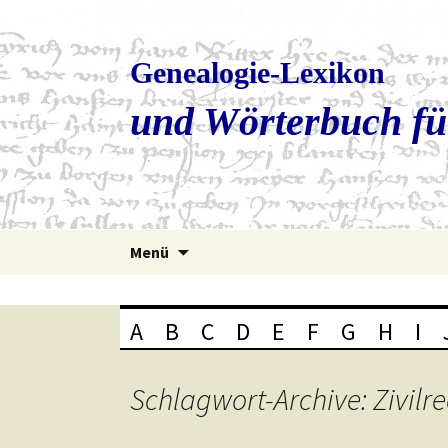
Genealogie-Lexikon
und Wörterbuch fü
Zum
Menü
Inhalt
springen
A
B
C
D
E
F
G
H
I
Schlagwort-Archive: Zivilre