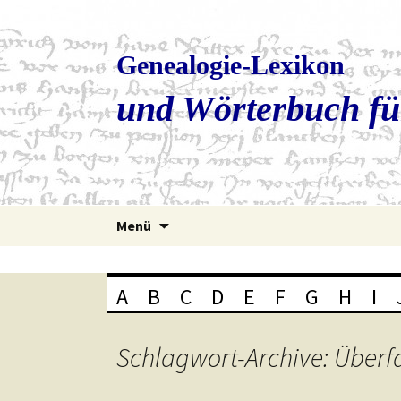
Genealogie-Lexikon
und Wörterbuch fü
Zum
Menü
Inhalt
springen
A
B
C
D
E
F
G
H
I
Schlagwort-Archive: Überfa