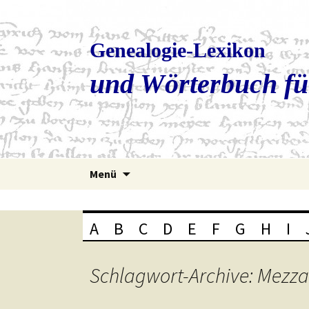
Genealogie-Lexikon
und Wörterbuch fü
Zum
Menü
Inhalt
springen
A
B
C
D
E
F
G
H
I
Schlagwort-Archive: Mezza