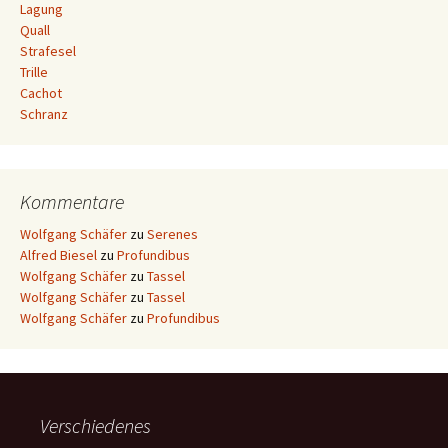
Lagung
Quall
Strafesel
Trille
Cachot
Schranz
Kommentare
Wolfgang Schäfer
zu
Serenes
Alfred Biesel
zu
Profundibus
Wolfgang Schäfer
zu
Tassel
Wolfgang Schäfer
zu
Tassel
Wolfgang Schäfer
zu
Profundibus
Verschiedenes