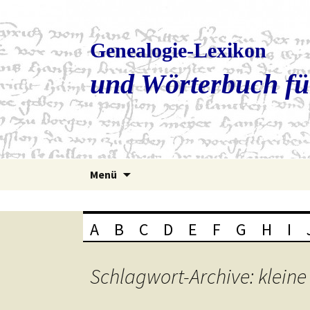
Genealogie-Lexikon
und Wörterbuch fü
Zum
Menü
Inhalt
springen
A
B
C
D
E
F
G
H
I
Schlagwort-Archive: klein