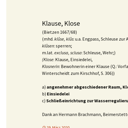
Klause, Klose
(Bietzen 1667/68)
(mhd.
klûse, klûs
: u.a. Engpass, Schleuse zu
klûsen
: sperren;
m.lat.
exclusa, sclusa
: Schleuse, Wehr;)
(Klose
: Klause, Einsiedelei,
Klosnerin
: Bewohnerin einer Klause (Q.: Vor
Winterscheidt zum Kirschhof, S. 306))
a)
angenehmer abgeschiedener Raum, Klo
b)
Einsiedelei
c)
Schließeinrichtung zur Wasserregulier
Dank an Hermann Brachmann, Beimerstetten
29. März 2020