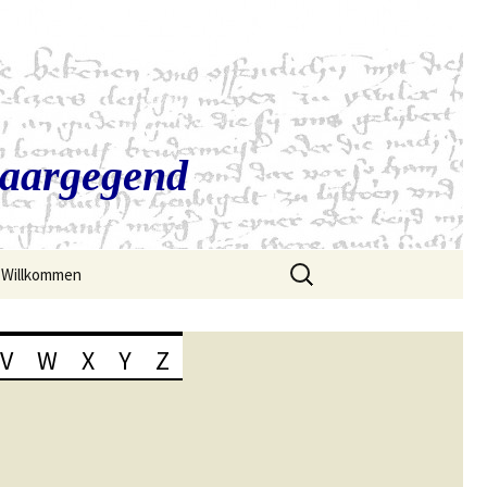
Saargegend
Suchen
Willkommen
nach:
V
W
X
Y
Z