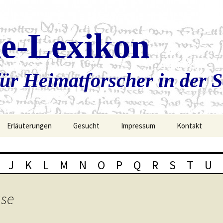
ie-Lexikon
ür Heimatforscher in der 
Erläuterungen
Gesucht
Impressum
Kontakt
J
K
L
M
N
O
P
Q
R
S
T
U
use