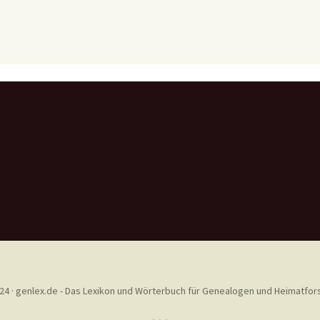
24 · genlex.de - Das Lexikon und Wörterbuch für Genealogen und Heimatfor