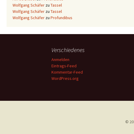
Wolfgang Schäfer
zu
Tassel
Wolfgang Schäfer
zu
Tassel
Wolfgang Schäfer
zu
Profundibus
Verschiedenes
Anmelden
Eintrags-Feed
Kommentar-Feed
WordPress.org
© 20