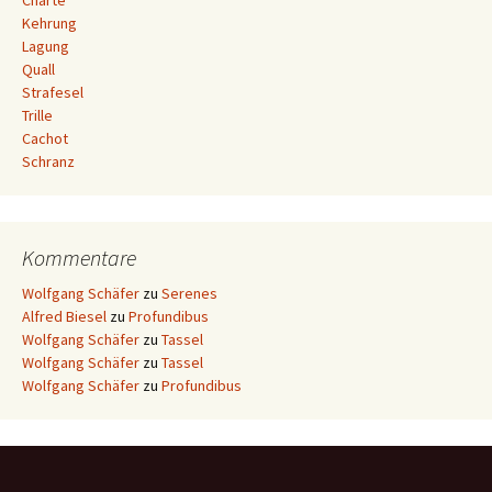
Charte
Kehrung
Lagung
Quall
Strafesel
Trille
Cachot
Schranz
Kommentare
Wolfgang Schäfer
zu
Serenes
Alfred Biesel
zu
Profundibus
Wolfgang Schäfer
zu
Tassel
Wolfgang Schäfer
zu
Tassel
Wolfgang Schäfer
zu
Profundibus