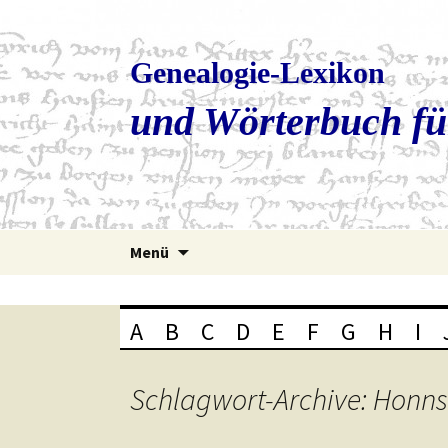
Genealogie-Lexikon
und Wörterbuch fü
Zum
Menü
Inhalt
springen
A
B
C
D
E
F
G
H
I
Schlagwort-Archive: Honns