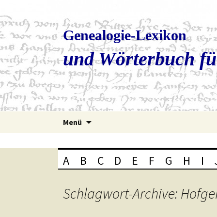
Genealogie-Lexikon
und Wörterbuch fü
Zum
Menü
Inhalt
springen
A
B
C
D
E
F
G
H
I
Schlagwort-Archive: Hofge