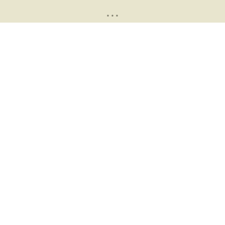
* * *