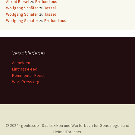
Alfred Biesel
zu
Profundibus
Wolfgang Schäfer
zu
Tassel
Wolfgang Schäfer
zu
Tassel
Wolfgang Schäfer
zu
Profundibus
Verschiedenes
Anmelden
Eintrags-Feed
Kommentar-Feed
WordPress.org
© 2024 · genlex.de - Das Lexikon und Wörterbuch für Genealogen und
Heimatforscher