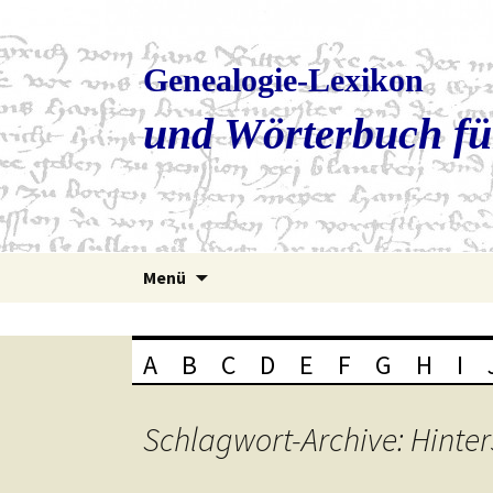
Genealogie-Lexikon
und Wörterbuch fü
Zum
Menü
Inhalt
springen
A
B
C
D
E
F
G
H
I
Schlagwort-Archive: Hinte