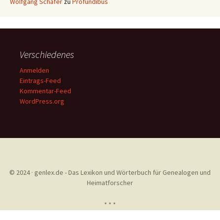
Wolfgang Schäfer
zu
Profundibus
Verschiedenes
Anmelden
Eintrags-Feed
Kommentar-Feed
WordPress.org
© 2024 · genlex.de - Das Lexikon und Wörterbuch für Genealogen und
Heimatforscher
* * *