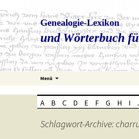
Genealogie-Lexikon
und Wörterbuch fü
Zum
Menü
Inhalt
springen
A
B
C
D
E
F
G
H
I
Schlagwort-Archive: charr