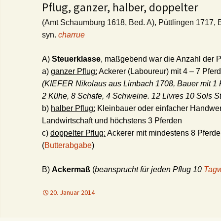
Pflug, ganzer, halber, doppelter
(Amt Schaumburg 1618, Bed. A), Püttlingen 1717, B
syn.
charrue
A)
Steuerklasse
, maßgebend war die Anzahl der P
a)
ganzer Pflug:
Ackerer (Laboureur) mit 4 – 7 Pfer
(KIEFER Nikolaus aus Limbach 1708, Bauer mit 1 P
2 Kühe, 8 Schafe, 4 Schweine. 12 Livres 10 Sols S
b)
halber Pflug:
Kleinbauer oder einfacher Handwe
Landwirtschaft und höchstens 3 Pferden
c)
doppelter Pflug:
Ackerer mit mindestens 8 Pferd
(
Butterabgabe
)
B)
Ackermaß
(
beansprucht für jeden Pflug 10
Tagw
20. Januar 2014