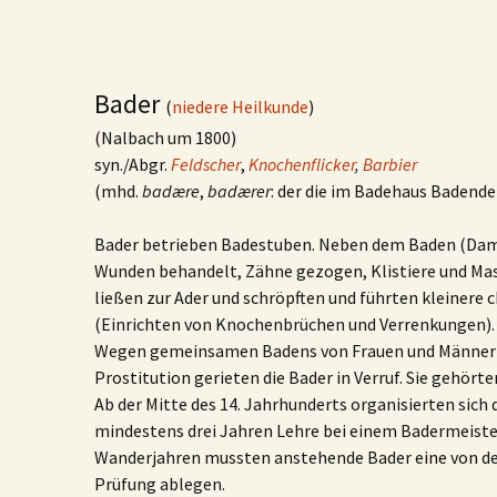
Bader
(
niedere Heilkunde
)
(Nalbach um 1800)
syn./Abgr.
Feldscher
,
Knochenflicker
,
Barbier
(mhd.
badære
,
badærer
: der die im Badehaus Badend
Bader betrieben Badestuben. Neben dem Baden (Da
Wunden behandelt, Zähne gezogen, Klistiere und Mas
ließen zur Ader und schröpften und führten kleinere c
(Einrichten von Knochenbrüchen und Verrenkungen).
Wegen gemeinsamen Badens von Frauen und Männern
Prostitution gerieten die Bader in Verruf. Sie gehört
Ab der Mitte des 14. Jahrhunderts organisierten sich 
mindestens drei Jahren Lehre bei einem Badermeist
Wanderjahren mussten anstehende Bader eine von de
Prüfung ablegen.