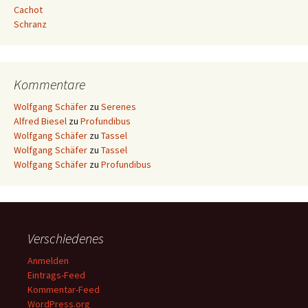
Cachot
Schranz
Kommentare
Wolfgang Schäfer
zu
Serenes
Alfred Biesel
zu
Profundibus
Wolfgang Schäfer
zu
Tassel
Wolfgang Schäfer
zu
Tassel
Wolfgang Schäfer
zu
Profundibus
Verschiedenes
Anmelden
Eintrags-Feed
Kommentar-Feed
WordPress.org