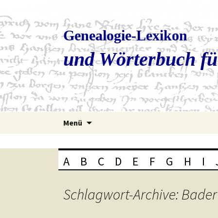
Genealogie-Lexikon
und Wörterbuch fü
Zum
Menü
Inhalt
springen
A
B
C
D
E
F
G
H
I
Schlagwort-Archive: Bader