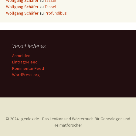
Wolfgang Schäfer
zu
Tassel
Wolfgang Schäfer
zu
Tassel
Wolfgang Schäfer
zu
Profundibus
Verschiedenes
Anmelden
Eintrags-Feed
Kommentar-Feed
WordPress.org
© 2024 · genlex.de - Das Lexikon und Wörterbuch für Genealogen und
Heimatforscher