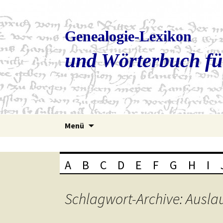
Genealogie-Lexikon
und Wörterbuch fü
Zum
Menü
Inhalt
springen
A
B
C
D
E
F
G
H
I
Schlagwort-Archive: Ausla