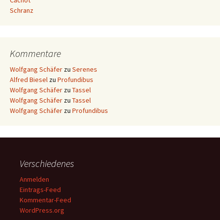
Cachot
Schranz
Kommentare
Wolfgang Schäfer
zu
Serenes
Alfred Biesel
zu
Profundibus
Wolfgang Schäfer
zu
Tassel
Wolfgang Schäfer
zu
Tassel
Wolfgang Schäfer
zu
Profundibus
Verschiedenes
Anmelden
Eintrags-Feed
Kommentar-Feed
WordPress.org