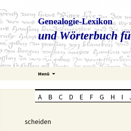
Genealogie-Lexikon
und Wörterbuch fü
Zum
Menü
Inhalt
springen
A
B
C
D
E
F
G
H
I
scheiden