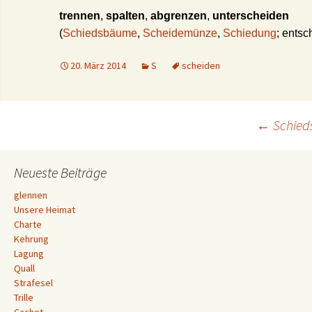
trennen
,
spalten
,
abgrenzen
,
unterscheiden
(
Schiedsbäume
,
Scheidemünze
,
Schiedung
; ents
20. März 2014
S
scheiden
Beitrags-
←
Schie
Navigation
Neueste Beiträge
glennen
Unsere Heimat
Charte
Kehrung
Lagung
Quall
Strafesel
Trille