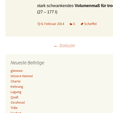
stark schwankendes
Volumenmaß für tro
(27 – 177 l)
6. Februar 2014
S
Scheffel
Beitrags-
←
boisson
Navigation
Neueste Beiträge
glennen
Unsere Heimat
Charte
Kehrung
Lagung
Quall
Strafesel
Trille