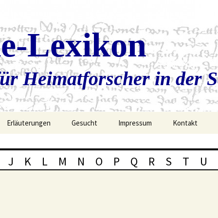
ie-Lexikon
ür Heimatforscher in der 
Erläuterungen
Gesucht
Impressum
Kontakt
J
K
L
M
N
O
P
Q
R
S
T
U