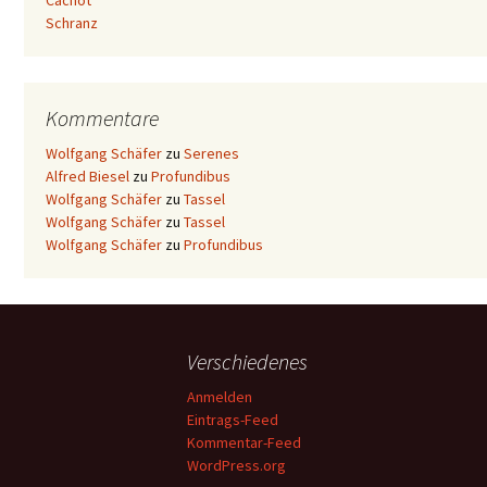
Cachot
Schranz
Kommentare
Wolfgang Schäfer
zu
Serenes
Alfred Biesel
zu
Profundibus
Wolfgang Schäfer
zu
Tassel
Wolfgang Schäfer
zu
Tassel
Wolfgang Schäfer
zu
Profundibus
Verschiedenes
Anmelden
Eintrags-Feed
Kommentar-Feed
WordPress.org