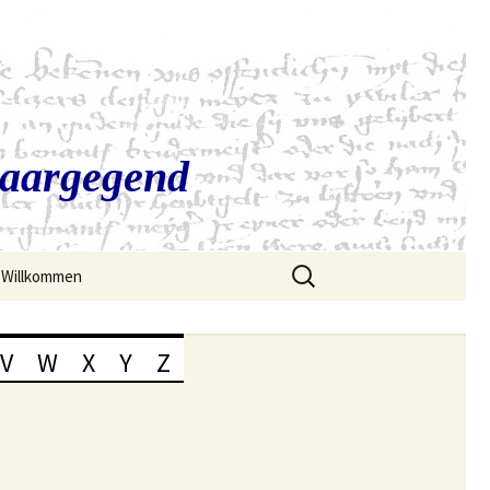
Saargegend
Suchen
Willkommen
nach:
V
W
X
Y
Z