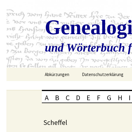
Genealog
und Wörterbuch f
Zum
Abkürzungen
Datenschutzerklärung
Inhalt
springen
A
B
C
D
E
F
G
H
I
Scheffel