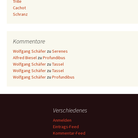
Trille
Cachot
Schranz
Kommentare
Wolfgang Schäfer
zu
Serenes
Alfred Biesel
zu
Profundibus
Wolfgang Schäfer
zu
Tassel
Wolfgang Schäfer
zu
Tassel
Wolfgang Schäfer
zu
Profundibus
Verschiedenes
Anmelden
Eintrags-Feed
Kommentar-Feed