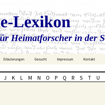
ie-Lexikon
ür Heimatforscher in der 
Erläuterungen
Gesucht
Impressum
Kontakt
J
K
L
M
N
O
P
Q
R
S
T
U