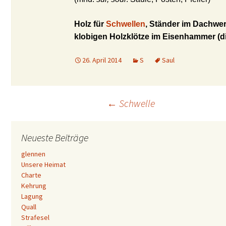
Holz für
Schwellen
, Ständer im Dachwe
klobigen Holzklötze im Eisenhammer (d
26. April 2014
S
Saul
Beitrags-
←
Schwelle
Navigation
Neueste Beiträge
glennen
Unsere Heimat
Charte
Kehrung
Lagung
Quall
Strafesel