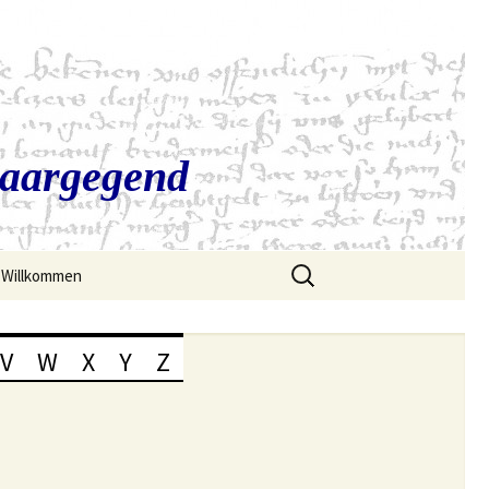
Saargegend
Suchen
Willkommen
nach:
V
W
X
Y
Z