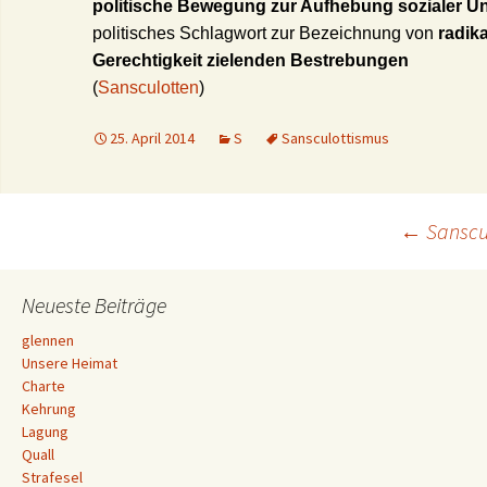
politische Bewegung zur Aufhebung sozialer U
politisches Schlagwort zur Bezeichnung von
radika
Gerechtigkeit zielenden Bestrebungen
(
Sansculotten
)
25. April 2014
S
Sansculottismus
Beitrags-
←
Sanscu
Navigation
Neueste Beiträge
glennen
Unsere Heimat
Charte
Kehrung
Lagung
Quall
Strafesel