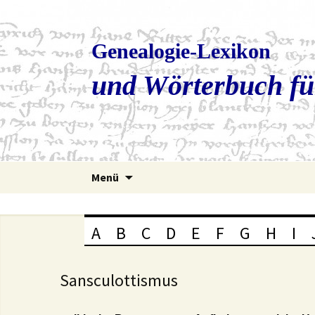
Genealogie-Lexikon
und Wörterbuch fü
Zum
Menü
Inhalt
springen
A
B
C
D
E
F
G
H
I
Sansculottismus