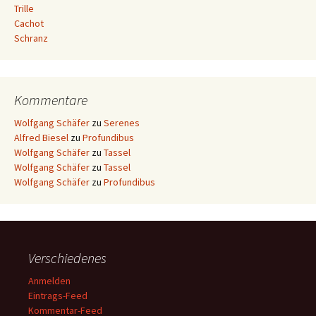
Trille
Cachot
Schranz
Kommentare
Wolfgang Schäfer
zu
Serenes
Alfred Biesel
zu
Profundibus
Wolfgang Schäfer
zu
Tassel
Wolfgang Schäfer
zu
Tassel
Wolfgang Schäfer
zu
Profundibus
Verschiedenes
Anmelden
Eintrags-Feed
Kommentar-Feed