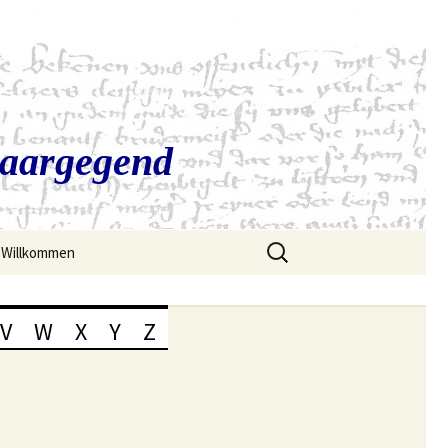
Saargegend
Suchen
Willkommen
nach:
V
W
X
Y
Z