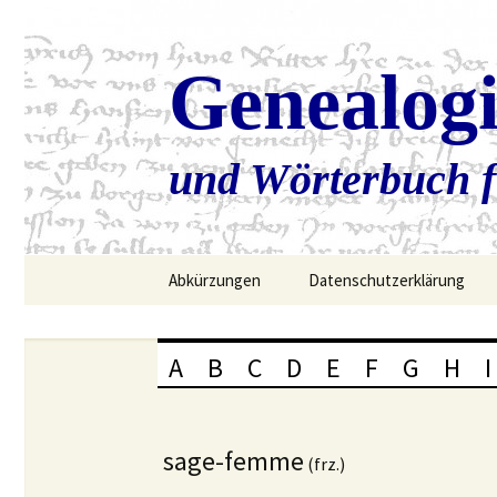
Genealog
und Wörterbuch f
Zum
Abkürzungen
Datenschutzerklärung
Inhalt
springen
A
B
C
D
E
F
G
H
I
sage-femme
(frz.)