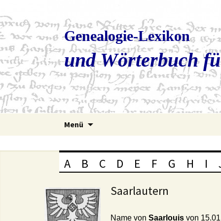
Genealogie-Lexikon
und Wörterbuch fü
Zum
Menü
Inhalt
springen
A
B
C
D
E
F
G
H
I
Saarlautern
Name von
Saarlouis
von 15.01