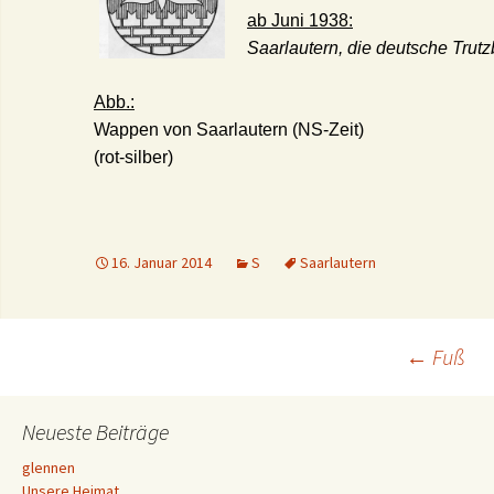
ab Juni 1938:
Saarlautern, die deutsche Trut
Abb.:
Wappen von Saarlautern (NS-Zeit)
(rot-silber)
16. Januar 2014
S
Saarlautern
Beitrags-
←
Fuß
Navigation
Neueste Beiträge
glennen
Unsere Heimat