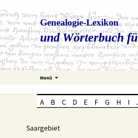
Genealogie-Lexikon
und Wörterbuch fü
Zum
Menü
Inhalt
springen
A
B
C
D
E
F
G
H
I
Saargebiet