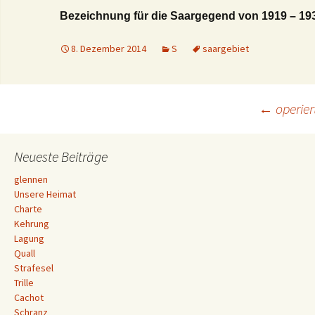
Bezeichnung für die Saargegend von 1919 – 19
8. Dezember 2014
S
saargebiet
Beitrags-
←
operier
Navigation
Neueste Beiträge
glennen
Unsere Heimat
Charte
Kehrung
Lagung
Quall
Strafesel
Trille
Cachot
Schranz