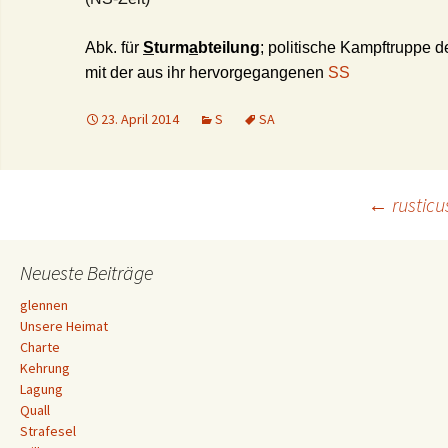
Abk. für
S
turm
a
bteilung
; politische Kampftruppe
de
mit der aus ihr hervorgegangenen
SS
23. April 2014
S
SA
Beitrags-
←
rusticu
Navigation
Neueste Beiträge
glennen
Unsere Heimat
Charte
Kehrung
Lagung
Quall
Strafesel