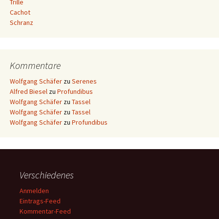
Trille
Cachot
Schranz
Kommentare
Wolfgang Schäfer
zu
Serenes
Alfred Biesel
zu
Profundibus
Wolfgang Schäfer
zu
Tassel
Wolfgang Schäfer
zu
Tassel
Wolfgang Schäfer
zu
Profundibus
Verschiedenes
Anmelden
Eintrags-Feed
Kommentar-Feed