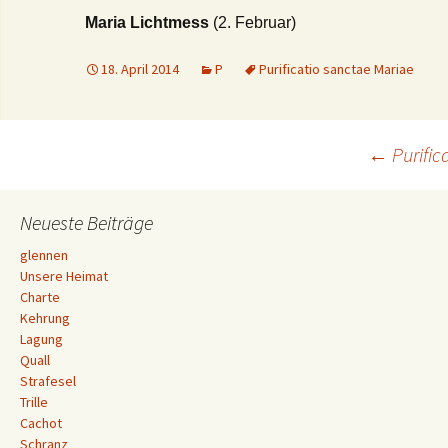
Maria Lichtmess
(2. Februar)
18. April 2014
P
Purificatio sanctae Mariae
Beitrags-
←
Purific
Navigation
Neueste Beiträge
glennen
Unsere Heimat
Charte
Kehrung
Lagung
Quall
Strafesel
Trille
Cachot
Schranz