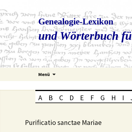
Genealogie-Lexikon
und Wörterbuch fü
Zum
Menü
Inhalt
springen
A
B
C
D
E
F
G
H
I
Purificatio sanctae Mariae