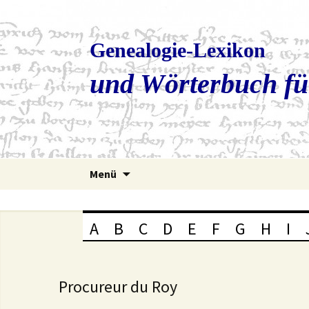
Genealogie-Lexikon
und Wörterbuch fü
Zum
Menü
Inhalt
springen
A
B
C
D
E
F
G
H
I
Procureur du Roy