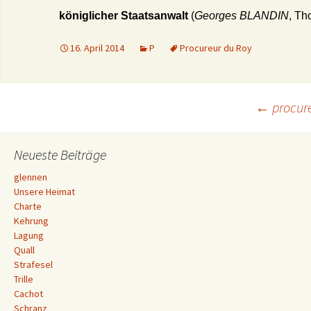
königlicher Staatsanwalt
(
Georges BLANDIN
, Th
16. April 2014
P
Procureur du Roy
Beitrags-
←
procure
Navigation
Neueste Beiträge
glennen
Unsere Heimat
Charte
Kehrung
Lagung
Quall
Strafesel
Trille
Cachot
Schranz