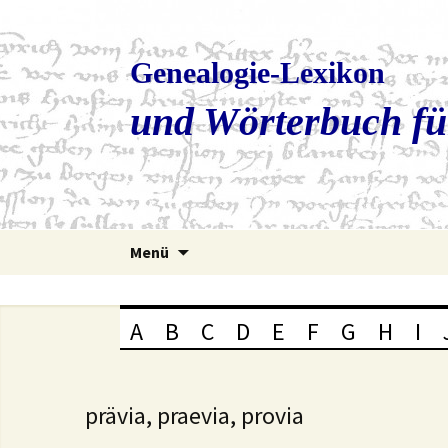
Genealogie-Lexikon
und Wörterbuch fü
Zum
Menü
Inhalt
springen
A
B
C
D
E
F
G
H
I
prävia, praevia, provia