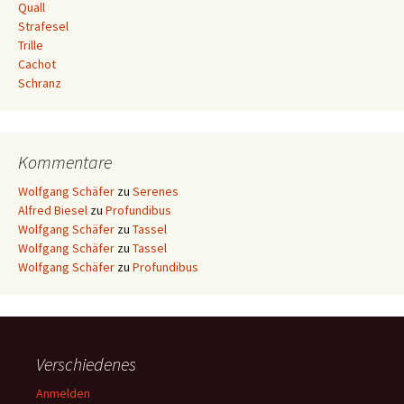
Quall
Strafesel
Trille
Cachot
Schranz
Kommentare
Wolfgang Schäfer
zu
Serenes
Alfred Biesel
zu
Profundibus
Wolfgang Schäfer
zu
Tassel
Wolfgang Schäfer
zu
Tassel
Wolfgang Schäfer
zu
Profundibus
Verschiedenes
Anmelden