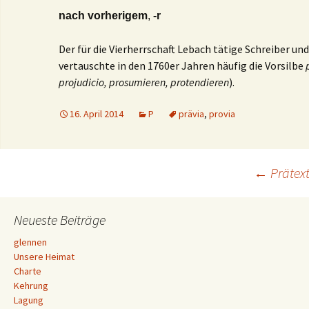
nach vorherigem
,
-r
Der für die Vierherrschaft Lebach tätige Schreiber un
vertauschte in den 1760er Jahren häufig die Vorsilbe
projudicio, prosumieren, protendieren
).
16. April 2014
P
prävia
,
provia
Beitrags-
←
Prätex
Navigation
Neueste Beiträge
glennen
Unsere Heimat
Charte
Kehrung
Lagung