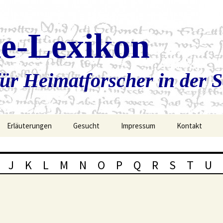
ie-Lexikon
ür Heimatforscher in der 
Erläuterungen
Gesucht
Impressum
Kontakt
J
K
L
M
N
O
P
Q
R
S
T
U