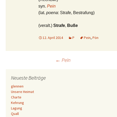
syn.
Pein
(lat.
poena
: Strafe, Bestrafung)
(veralt.)
Strafe
,
Buße
12. April 2014
P
Pein
,
Pön
Beitrags-
←
Pein
Navigation
Neueste Beiträge
glennen
Unsere Heimat
Charte
Kehrung
Lagung
Quall