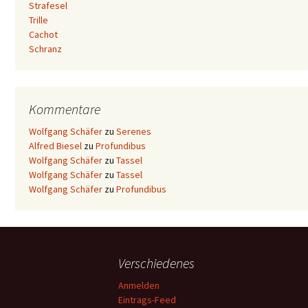
Strafesel
Trille
Cachot
Schranz
Kommentare
Wolfgang Schäfer
zu
Serenes
Alfred Biesel
zu
Profundibus
Wolfgang Schäfer
zu
Tassel
Wolfgang Schäfer
zu
Tassel
Wolfgang Schäfer
zu
Profundibus
Verschiedenes
Anmelden
Eintrags-Feed