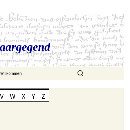
Saargegend
Suchen
Willkommen
nach:
V
W
X
Y
Z