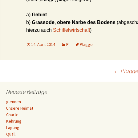
a)
Gebiet
b)
Grassode
,
obere Narbe des Bodens
(abgeschä
hierzu auch
Schiffelwirtschaft
)
14. April 2014
P
Plagge
Beitrags-
←
Plagge
Navigation
Neueste Beiträge
glennen
Unsere Heimat
Charte
Kehrung
Lagung
Quall