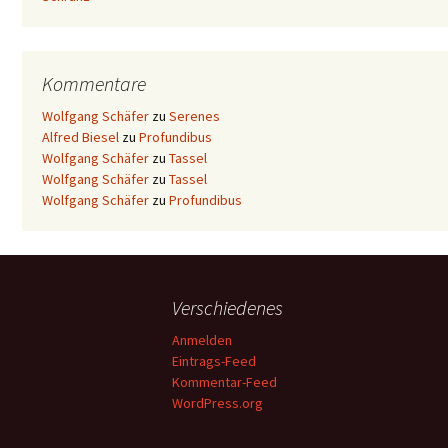
Kommentare
Wolfgang Schäfer
zu
Serenes
Alfred Biesel
zu
Profundibus
Wolfgang Schäfer
zu
Tassel
Wolfgang Schäfer
zu
Tassel
Wolfgang Schäfer
zu
Profundibus
Verschiedenes
Anmelden
Eintrags-Feed
Kommentar-Feed
WordPress.org