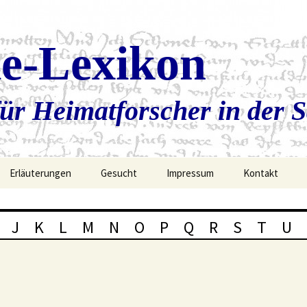
ie-Lexikon
ür Heimatforscher in der 
Erläuterungen
Gesucht
Impressum
Kontakt
J
K
L
M
N
O
P
Q
R
S
T
U