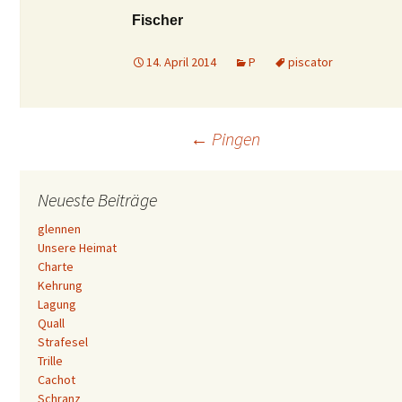
Fischer
14. April 2014
P
piscator
Beitrags-
←
Pingen
Navigation
Neueste Beiträge
glennen
Unsere Heimat
Charte
Kehrung
Lagung
Quall
Strafesel
Trille
Cachot
Schranz