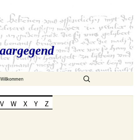
Saargegend
Suchen
Willkommen
nach:
V
W
X
Y
Z