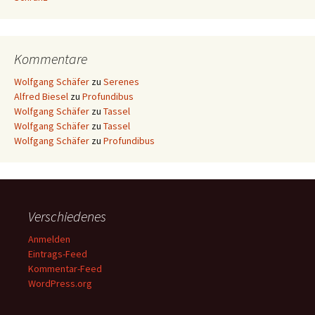
Kommentare
Wolfgang Schäfer
zu
Serenes
Alfred Biesel
zu
Profundibus
Wolfgang Schäfer
zu
Tassel
Wolfgang Schäfer
zu
Tassel
Wolfgang Schäfer
zu
Profundibus
Verschiedenes
Anmelden
Eintrags-Feed
Kommentar-Feed
WordPress.org