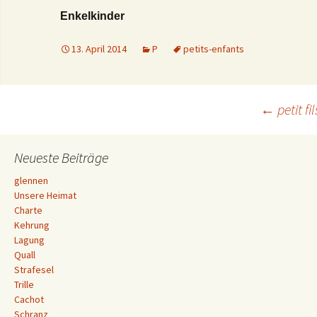
Enkelkinder
13. April 2014
P
petits-enfants
Beitrags-
←
petit fil
Navigation
Neueste Beiträge
glennen
Unsere Heimat
Charte
Kehrung
Lagung
Quall
Strafesel
Trille
Cachot
Schranz