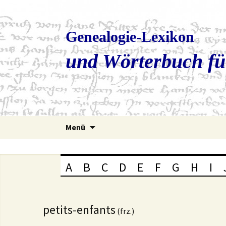
Genealogie-Lexikon
und Wörterbuch fü
Zum
Menü
Inhalt
springen
A
B
C
D
E
F
G
H
I
petits-enfants
(frz.)