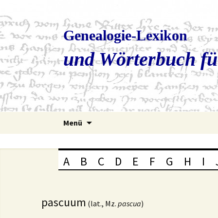
Genealogie-Lexikon
und Wörterbuch fü
Zum
Menü
Inhalt
springen
A
B
C
D
E
F
G
H
I
pascuum
(lat., Mz.
pascua
)