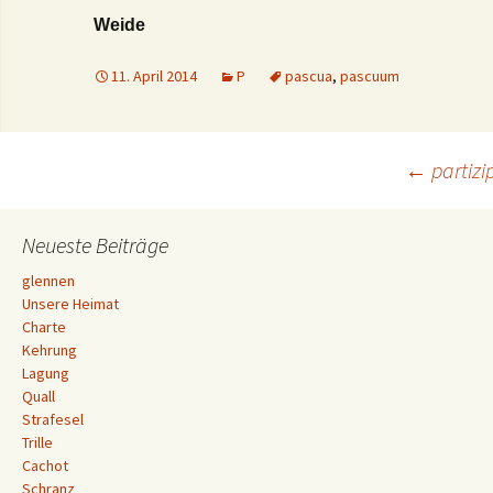
Weide
11. April 2014
P
pascua
,
pascuum
Beitrags-
←
partizi
Navigation
Neueste Beiträge
glennen
Unsere Heimat
Charte
Kehrung
Lagung
Quall
Strafesel
Trille
Cachot
Schranz