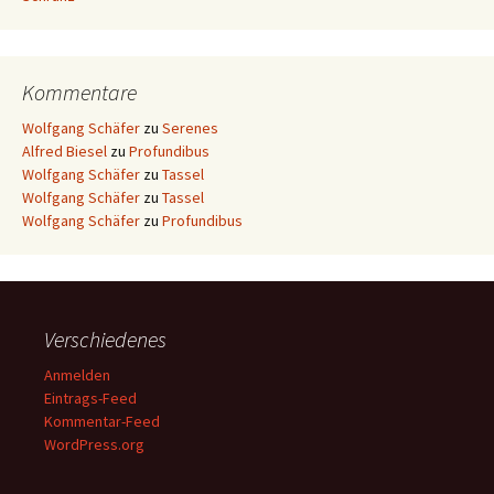
Kommentare
Wolfgang Schäfer
zu
Serenes
Alfred Biesel
zu
Profundibus
Wolfgang Schäfer
zu
Tassel
Wolfgang Schäfer
zu
Tassel
Wolfgang Schäfer
zu
Profundibus
Verschiedenes
Anmelden
Eintrags-Feed
Kommentar-Feed
WordPress.org