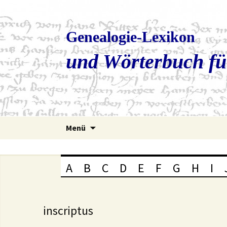
Genealogie-Lexikon
und Wörterbuch fü
Zum
Menü
Inhalt
springen
A
B
C
D
E
F
G
H
I
inscriptus