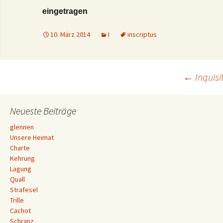
eingetragen
10. März 2014
I
inscriptus
Beitrags-
←
Inquisi
Navigation
Neueste Beiträge
glennen
Unsere Heimat
Charte
Kehrung
Lagung
Quall
Strafesel
Trille
Cachot
Schranz