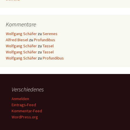
Kommentare
Wolfgang Schäfer
zu
Serenes
Alfred Biesel
zu
Profundibus
Wolfgang Schäfer
zu
Tassel
Wolfgang Schäfer
zu
Tassel
Wolfgang Schäfer
zu
Profundibus
Verschiedenes
Anmelden
Eintrags-Feed
Kommentar-Feed
WordPress.org