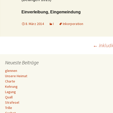
Einverleibung, Eingemeindung
8. März 2014
I
Inkorporation
Beitrags-
←
inkludi
Navigation
Neueste Beiträge
glennen
Unsere Heimat
Charte
Kehrung
Lagung
Quall
Strafesel
Trille