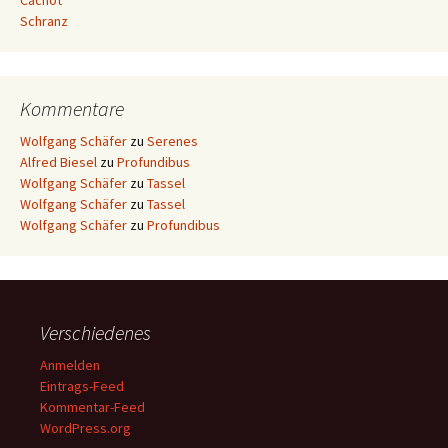
Cachot
Schranz
Kommentare
Wolfgang Schäfer
zu
Serenes
Alfred Biesel
zu
Profundibus
Wolfgang Schäfer
zu
Tassel
Wolfgang Schäfer
zu
Tassel
Wolfgang Schäfer
zu
Profundibus
Verschiedenes
Anmelden
Eintrags-Feed
Kommentar-Feed
WordPress.org