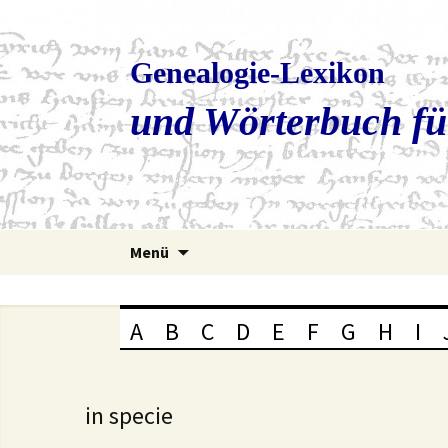
Genealogie-Lexikon
und Wörterbuch fü
Zum
Menü
Inhalt
springen
A
B
C
D
E
F
G
H
I
in specie