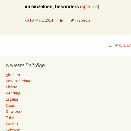
im einzelnen
,
besonders
(
species
)
10. März 2014
I
in specie
Beitrags-
←
insinui
Navigation
Neueste Beiträge
glennen
Unsere Heimat
Charte
Kehrung
Lagung
Quall
Strafesel
Trille
Cachot
Schranz