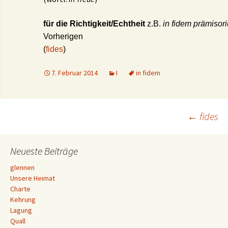
für die Richtigkeit/Echtheit
z.B.
in fidem prämisor
Vorherigen
(
fides
)
7. Februar 2014
I
in fidem
Beitrags-
←
fides
Navigation
Neueste Beiträge
glennen
Unsere Heimat
Charte
Kehrung
Lagung
Quall