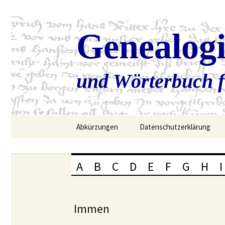
Genealog
und Wörterbuch f
Zum
Abkürzungen
Datenschutzerklärung
Inhalt
springen
A
B
C
D
E
F
G
H
I
Immen