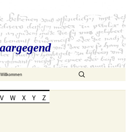
Saargegend
Suchen
Willkommen
nach:
V
W
X
Y
Z