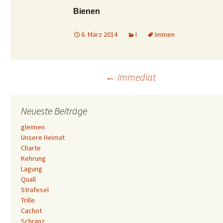
Bienen
6. März 2014
I
Immen
Beitrags-
←
immediat
Navigation
Neueste Beiträge
glennen
Unsere Heimat
Charte
Kehrung
Lagung
Quall
Strafesel
Trille
Cachot
Schranz