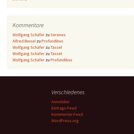
Kommentare
Wolfgang Schäfer
zu
Serenes
Alfred Biesel
zu
Profundibus
Wolfgang Schäfer
zu
Tassel
Wolfgang Schäfer
zu
Tassel
Wolfgang Schäfer
zu
Profundibus
Verschiedenes
Anmelden
Eintrags-Feed
Kommentar-Feed
WordPress.org