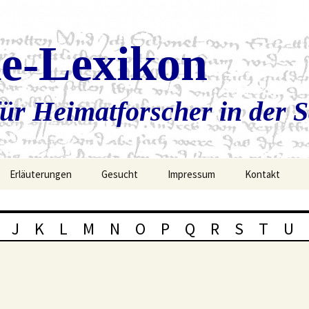
ie-Lexikon
ür Heimatforscher in der 
Erläuterungen
Gesucht
Impressum
Kontakt
J
K
L
M
N
O
P
Q
R
S
T
U