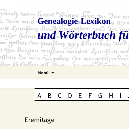
Genealogie-Lexikon
und Wörterbuch fü
Zum
Menü
Inhalt
springen
A
B
C
D
E
F
G
H
I
Eremitage