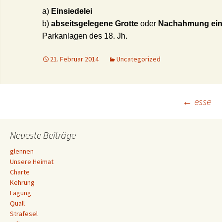
a)
Einsiedelei
b)
abseitsgelegene Grotte
oder
Nachahmung eine
Parkanlagen des 18. Jh.
21. Februar 2014
Uncategorized
Beitrags-
←
esse
Navigation
Neueste Beiträge
glennen
Unsere Heimat
Charte
Kehrung
Lagung
Quall
Strafesel