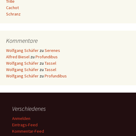
Trille
Cachot
Schranz
Kommentare
Wolfgang Schäfer
zu
Serenes
Alfred Biesel
zu
Profundibus
Wolfgang Schäfer
zu
Tassel
Wolfgang Schäfer
zu
Tassel
Wolfgang Schäfer
zu
Profundibus
Verschiedenes
Anmelden
Eintrags-Feed
Kommentar-Feed