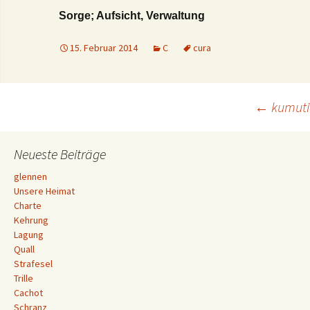
Sorge; Aufsicht, Verwaltung
15. Februar 2014
C
cura
Beitrags-
←
kumuti
Navigation
Neueste Beiträge
glennen
Unsere Heimat
Charte
Kehrung
Lagung
Quall
Strafesel
Trille
Cachot
Schranz