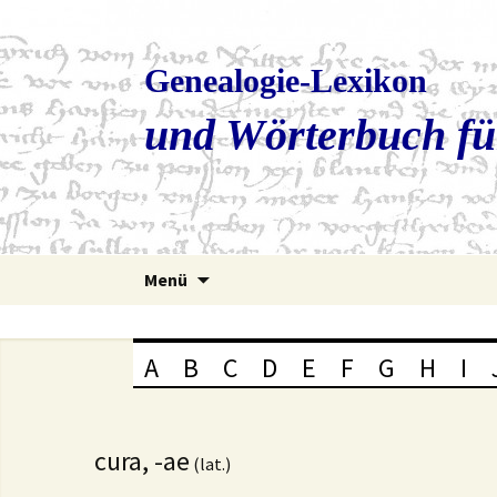
Genealogie-Lexikon
und Wörterbuch fü
Zum
Menü
Inhalt
springen
A
B
C
D
E
F
G
H
I
cura, -ae
(lat.)