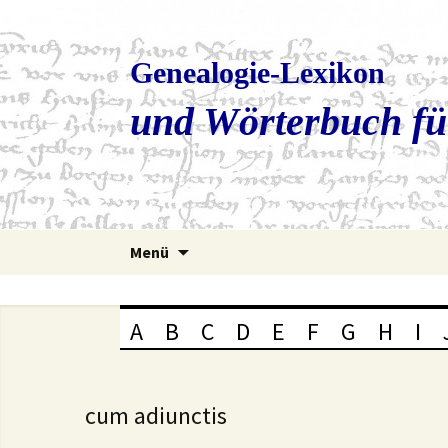
Genealogie-Lexikon
und Wörterbuch fü
Zum
Menü
Inhalt
springen
A
B
C
D
E
F
G
H
I
cum adiunctis