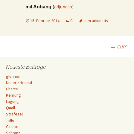
adjuncto
)
mit Anhang
(
15. Februar 2014
C
cum adiunctis
Beitrags-
←
cum
Navigation
Neueste Beiträge
glennen
Unsere Heimat
Charte
Kehrung
Lagung
Quall
Strafesel
Trille
Cachot
Schranz