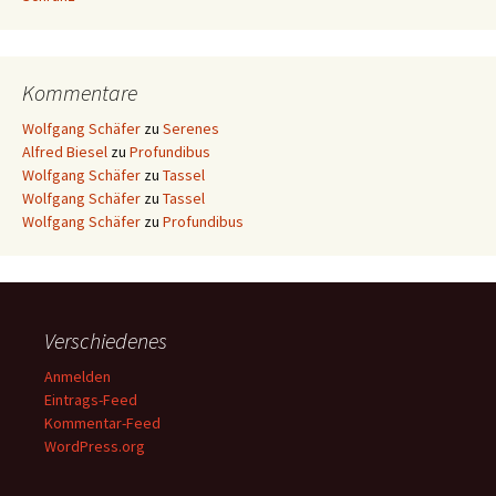
Kommentare
Wolfgang Schäfer
zu
Serenes
Alfred Biesel
zu
Profundibus
Wolfgang Schäfer
zu
Tassel
Wolfgang Schäfer
zu
Tassel
Wolfgang Schäfer
zu
Profundibus
Verschiedenes
Anmelden
Eintrags-Feed
Kommentar-Feed
WordPress.org