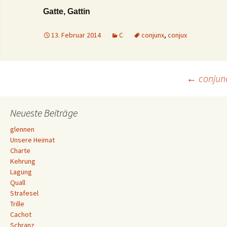
Gatte, Gattin
13. Februar 2014
C
conjunx
,
conjux
Beitrags-
←
conjun
Navigation
Neueste Beiträge
glennen
Unsere Heimat
Charte
Kehrung
Lagung
Quall
Strafesel
Trille
Cachot
Schranz