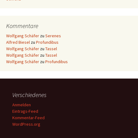
Kommentare
Wolfgang Schäfer
zu
Serenes
Alfred Biesel
zu
Profundibus
Wolfgang Schäfer
zu
Tassel
Wolfgang Schäfer
zu
Tassel
Wolfgang Schäfer
zu
Profundibus
Verschiedenes
Anmelden
Eintrags-Feed
Kommentar-Feed
WordPress.org