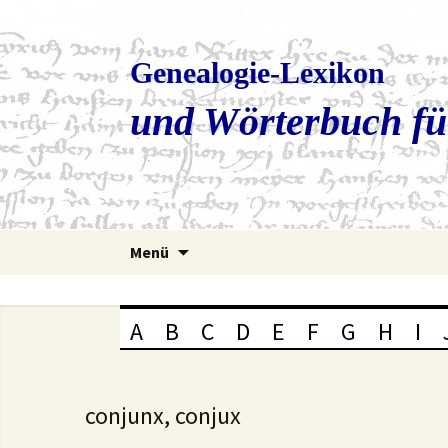
Genealogie-Lexikon
und Wörterbuch fü
Zum
Menü
Inhalt
springen
A
B
C
D
E
F
G
H
I
conjunx, conjux