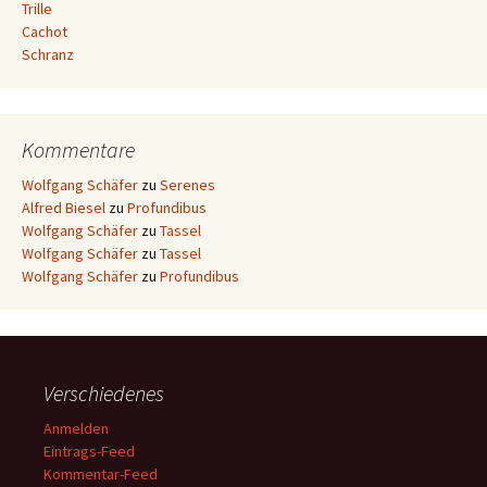
Trille
Cachot
Schranz
Kommentare
Wolfgang Schäfer
zu
Serenes
Alfred Biesel
zu
Profundibus
Wolfgang Schäfer
zu
Tassel
Wolfgang Schäfer
zu
Tassel
Wolfgang Schäfer
zu
Profundibus
Verschiedenes
Anmelden
Eintrags-Feed
Kommentar-Feed