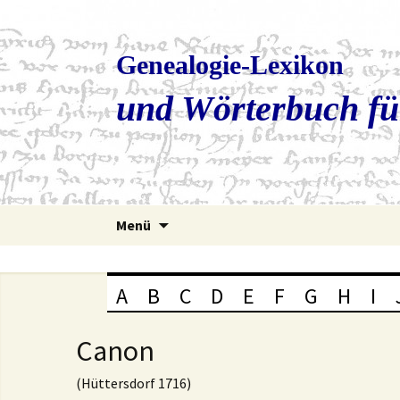
Genealogie-Lexikon
und Wörterbuch fü
Zum
Menü
Inhalt
springen
A
B
C
D
E
F
G
H
I
Canon
(Hüttersdorf 1716)