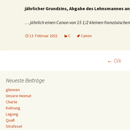
jährlicher Grundzins, Abgabe des Lehnsmannes an
… jährlich einen Canon von 15 1/2 kleinen französischen
13. Februar 2021
C
Canon
Beitrags-
←
Olk
Navigation
Neueste Beiträge
glennen
Unsere Heimat
Charte
Kehrung
Lagung
Quall
Strafesel