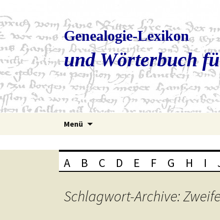
Genealogie-Lexikon
und Wörterbuch fü
Zum
Menü
Inhalt
springen
A
B
C
D
E
F
G
H
I
Schlagwort-Archive: Zweife