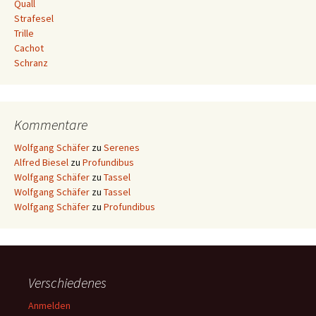
Quall
Strafesel
Trille
Cachot
Schranz
Kommentare
Wolfgang Schäfer
zu
Serenes
Alfred Biesel
zu
Profundibus
Wolfgang Schäfer
zu
Tassel
Wolfgang Schäfer
zu
Tassel
Wolfgang Schäfer
zu
Profundibus
Verschiedenes
Anmelden