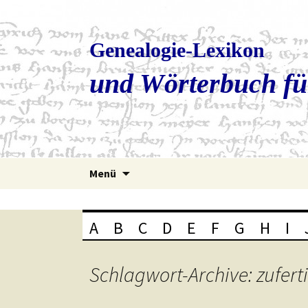
Genealogie-Lexikon
und Wörterbuch fü
Zum
Menü
Inhalt
springen
A
B
C
D
E
F
G
H
I
Schlagwort-Archive: zufert